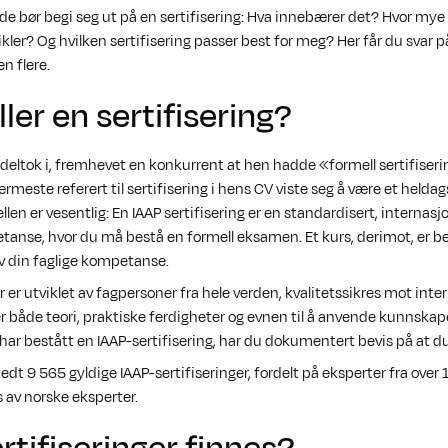
e bør begi seg ut på en sertifisering: Hva innebærer det? Hvor mye
kler? Og hvilken sertifisering passer best for meg? Her får du svar p
n flere.
ller en sertifisering?
g deltok i, fremhevet en konkurrent at hen hadde «formell sertifiseri
meste referert til sertifisering i hens CV viste seg å være et heldag
ellen er vesentlig: En IAAP sertifisering er en standardisert, internas
anse, hvor du må bestå en formell eksamen. Et kurs, derimot, er be
av din faglige kompetanse.
r er utviklet av fagpersoner fra hele verden, kvalitetssikres mot inte
 både teori, praktiske ferdigheter og evnen til å anvende kunnskape
 har bestått en IAAP-sertifisering, har du dokumentert bevis på at d
stedt 9 565 gyldige IAAP-sertifiseringer, fordelt på eksperter fra ove
 av norske eksperter.