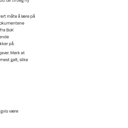
u tar til deg ny
rert måte å lære på
) dokumentene
 fra BoK
lende
kker på.
gaver. Merk at
mest galt, slike
igvis være