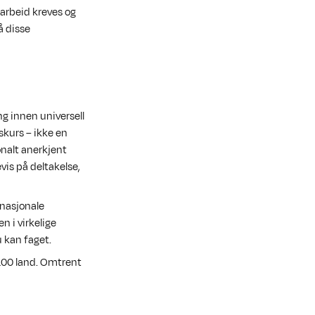
 arbeid kreves og
å disse
ng innen universell
skurs – ikke en
jonalt anerkjent
vis på deltakelse,
rnasjonale
n i virkelige
u kan faget.
r 100 land. Omtrent