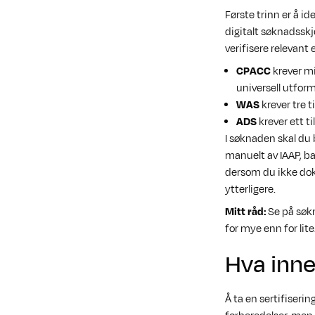
Første trinn er å id
digitalt søknadssk
verifisere relevant 
CPACC
krever mi
universell utform
WAS
krever tre t
ADS
krever ett t
I søknaden skal du 
manuelt av IAAP, ba
dersom du ikke dok
ytterligere.
Mitt råd:
Se på søkn
for mye enn for lite
Hva inne
Å ta en sertifiserin