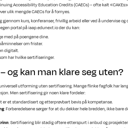
uing Accessibility Education Credits (CAECs) – ofte kalt «CAKEs».
ever ulik mengde CAECs for å fornyes.
gjennom kurs, konferanser, frivillig arbeid eller ved å undervise og
n egen portal på iaap.edunext.io der du kan:
lge med på poengene dine.
åminnelser om frister.
n digitalt.
om har hvilke sertifiseringer.
 – og kan man klare seg uten?
iversell utforming uten sertifisering. Mange flinke fagfolk har lan
on. Men sertifisering gir noen klare fordeler:
et er et standardisert og etterprøvbart bevis på kompetanse.
ng
: Forberedelsene sørger for at du dekker hele bredden, ikke bare d
trinn
: Sertifisering blir stadig oftere etterspurt i anbud og prosjekter