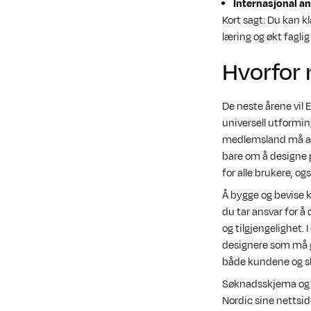
Internasjonal a
Kort sagt: Du kan k
læring og økt fagl
Hvorfor
De neste årene vil 
universell utformin
medlemsland må all
bare om å designe 
for alle brukere, o
Å bygge og bevise k
du tar ansvar for å
og tilgjengelighet. 
designere som må gå
både kundene og slu
Søknadsskjema og m
Nordic sine nettsi