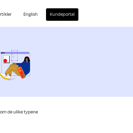
rtikler
English
Kundeportal
nnom de ulike typene