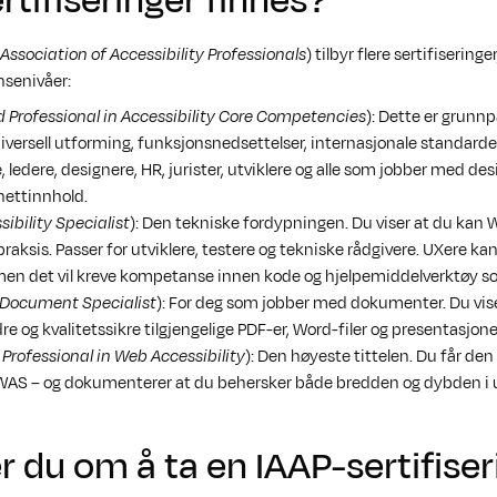
rtifiseringer finnes?
 Association of Accessibility Professionals
) tilbyr flere sertifisering
senivåer:
d Professional in Accessibility Core Competencies
): Dette er grunn
ersell utforming, funksjonsnedsettelser, internasjonale standarder
e, ledere, designere, HR, jurister, utviklere og alle som jobber med des
nettinnhold.
ibility Specialist
): Den tekniske fordypningen. Du viser at du kan
praksis. Passer for utviklere, testere og tekniske rådgivere. UXere k
 men det vil kreve kompetanse innen kode og hjelpemiddelverktøy s
 Document Specialist
): For deg som jobber med dokumenter. Du vis
e og kvalitetssikre tilgjengelige PDF-er, Word-filer og presentasjone
 Professional in Web Accessibility
): Den høyeste tittelen. Du får den
AS – og dokumenterer at du behersker både bredden og dybden i u
er du om å ta en IAAP-sertifiser