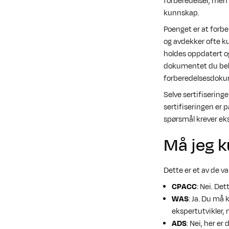
forberedelser, men 
kunnskap.
Poenget er at forbe
og avdekker ofte k
holdes oppdatert og
dokumentet du behø
forberedelsesdokum
Selve sertifisering
sertifiseringen er p
spørsmål krever ekst
Må jeg 
Dette er et av de v
CPACC
: Nei. De
WAS
: Ja. Du må 
ekspertutvikler, 
ADS
: Nei, her e