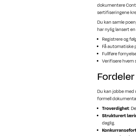
dokumentere Contin
sertifiseringene kr
Du kan samle poeng 
har nylig lansert e
Registrere og fø
Få automatiske p
Fullføre fornyelse
Verifisere hvem s
Fordeler
Du kan jobbe med un
formell dokumentasj
Troverdighet
: D
Strukturert læri
daglig.
Konkurransefor