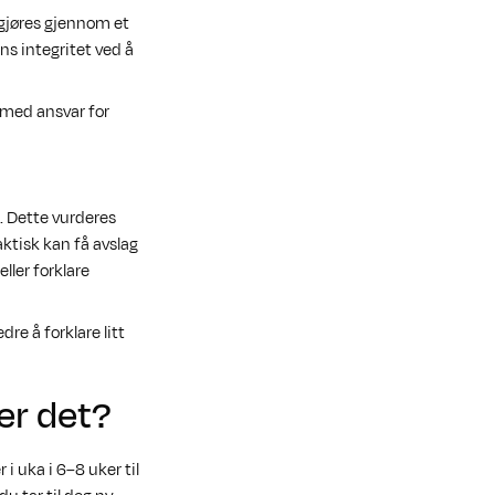
e gjøres gjennom et
s integritet ved å
e med ansvar for
. Dette vurderes
aktisk kan få avslag
ler forklare
re å forklare litt
er det?
 i uka i 6–8 uker til