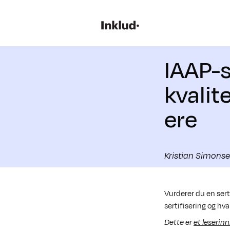
IAAP-s
kvalit
ere
Kristian Simons
Vurderer du en sert
sertifisering og hv
Dette er
et leserin