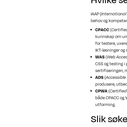
Hvilke se
IAAP (
International
behov og kompetan
CPACC
(
Certifie
kunnskap om univ
for testere, uxer
IKT-løsninger og 
WAS
(
Web Access
CSS og testing i 
sertifiseringen,
ADS
(
Accessible
produsere, utbedr
CPWA
(
Certified
både CPACC og W
utforming.
Slik søk