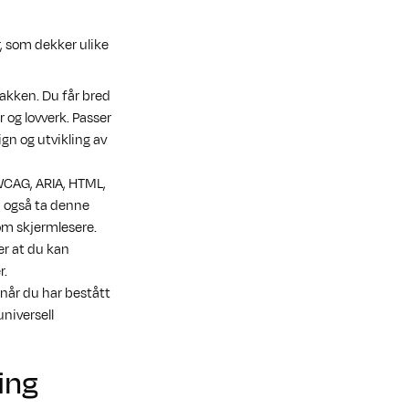
er, som dekker ulike
pakken. Du får bred
 og lovverk. Passer
ign og utvikling av
 WCAG, ARIA, HTML,
an også ta denne
om skjermlesere.
er at du kan
r.
 når du har bestått
niversell
ing