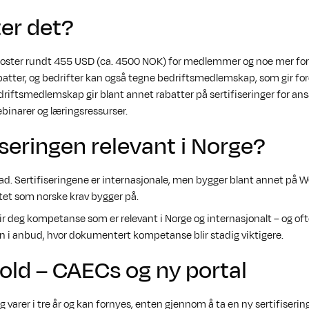
er det?
oster rundt 455 USD (ca. 4500 NOK) for medlemmer og noe mer fo
atter, og bedrifter kan også tegne bedriftsmedlemskap, som gir ford
riftsmedlemskap gir blant annet rabatter på sertifiseringer for ansat
ebinarer og læringsressurser.
fiseringen relevant i Norge?
 grad. Sertifiseringene er internasjonale, men bygger blant annet på
 som norske krav bygger på.
gir deg kompetanse som er relevant i Norge og internasjonalt – og oft
n i anbud, hvor dokumentert kompetanse blir stadig viktigere.
old – CAECs og ny portal
g varer i tre år og kan fornyes, enten gjennom å ta en ny sertifisering