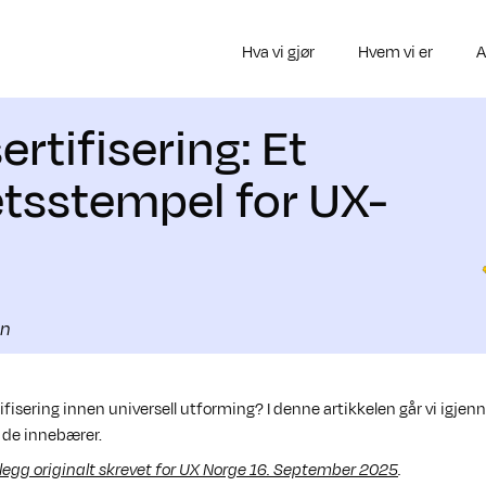
Hva vi gjør
Hvem vi er
A
ertifisering: Et
etsstempel for UX-
en
ifisering innen universell utforming? I denne artikkelen går vi igje
a de innebærer.
nlegg originalt skrevet for UX Norge 16. September 2025
.