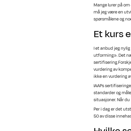
Mange lurer på om d
må jeg være en utvi
spørsmålene og noe
Et kurs e
I et anbud jeg nyli
utforming». Det nær
sertifisering.Forskj
vurdering av kompet
ikke en vurdering 
IAAPs sertifiseringe
standarder og måler
situasjoner. Når du
Per i dag er det ut
50 av disse innehas