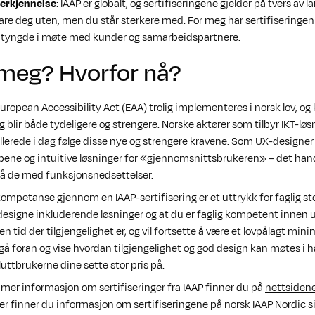
nerkjennelse
: IAAP er globalt, og sertifiseringene gjelder på tvers av 
lare deg uten, men du står sterkere med. For meg har sertifiseringen
ig tyngde i møte med kunder og samarbeidspartnere.
 meg? Hvorfor nå?
European Accessibility Act (EAA) trolig implementeres i norsk lov, og 
g blir både tydeligere og strengere. Norske aktører som tilbyr IKT-løs
erede i dag følge disse nye og strengere kravene. Som UX-designer 
pene og intuitive løsninger for «gjennomsnittsbrukeren» – det han
gså de med funksjonsnedsettelser.
ompetanse gjennom en IAAP-sertifisering er et uttrykk for faglig stol
 designe inkluderende løsninger og at du er faglig kompetent innen 
I en tid der tilgjengelighet er, og vil fortsette å være et lovpålagt min
 foran og vise hvordan tilgjengelighet og god design kan møtes i ha
ttbrukerne dine sette stor pris på.
er informasjon om sertifiseringer fra IAAP finner du på
nettsidene 
der finner du informasjon om sertifiseringene på norsk
IAAP Nordic s