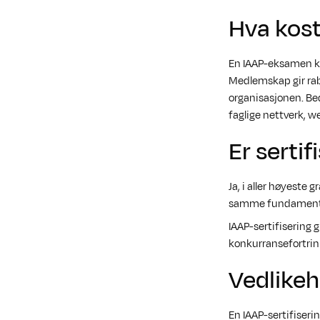
Hva kost
En IAAP-eksamen k
Medlemskap gir rab
organisasjonen. Bed
faglige nettverk, w
Er serti
Ja, i aller høyeste
samme fundamentet
IAAP-sertifisering 
konkurransefortrin
Vedlikeh
En IAAP-sertifiserin