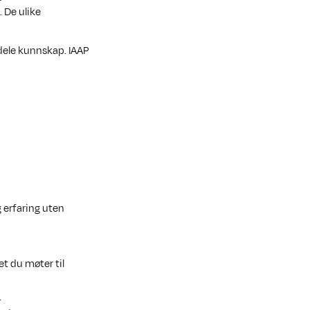
 De ulike
 dele kunnskap. IAAP
g erfaring uten
et du møter til
.