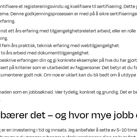
entifisere et registereringsvindu og kvalifisere til sertifisering. Dett
jema. Denne godkjenningsprosessen er med på å sikre sertifiseringen
erfaring.
nst ett års erfaring med tilgjengelighetsrelatert arbeid, eller en roll
ing.
il fem års praktisk, teknisk erfaring med webtilgjengelighet.
il to års arbeid med dokumenttilgjengelighet.
beskrive erfaringen din og gi konkrete eksempler på hva du har gjort
sert på kriterier som er utarbeidet av fagpersoner. Det betyr at du f
umenterer godt nok. Om noe er uklart kan du bli bedt om å utdype el
aden som en jobbsøknad. Vær tydelig, konkret og grundig. Det er bed
.
bærer det – og hvor mye jobb 
g er en investering i tid og innsats. Jeg anbefaler å sette av 5–10 timer