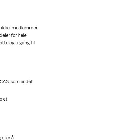
r ikke-medlemmer.
eler for hele
te og tilgang til
 WCAG, som er det
e et
 eller å