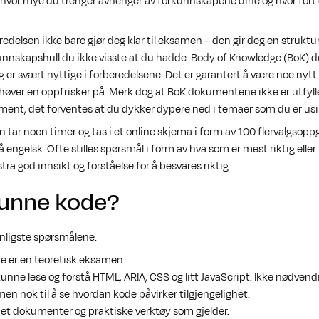
hvor mye du trenger avhenger av forkunnskapene dine og hvor fort d
redelsen ikke bare gjør deg klar til eksamen – den gir deg en struktu
unnskapshull du ikke visste at du hadde. Body of Knowledge (BoK
 er svært nyttige i forberedelsene. Det er garantert å være noe nytt
ver en oppfrisker på. Merk dog at BoK dokumentene ikke er utfyl
ent, det forventes at du dykker dypere ned i temaer som du er usi
en tar noen timer og tas i et online skjema i form av 100 flervalgsopp
å engelsk. Ofte stilles spørsmål i form av hva som er mest riktig eller 
ra god innsikt og forståelse for å besvares riktig.
kunne kode?
anligste spørsmålene.
tte er en teoretisk eksamen.
kunne lese og forstå HTML, ARIA, CSS og litt JavaScript. Ikke nødvend
men nok til å se hvordan kode påvirker tilgjengelighet.
r det dokumenter og praktiske verktøy som gjelder.