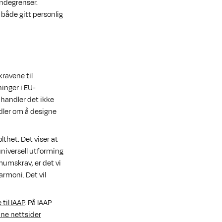
landegrenser.
 både gitt personlig
kravene til
ninger i EU-
handler det ikke
dler om å designe
thet. Det viser at
universell utforming
imumskrav, er det vi
rmoni. Det vil
til IAAP
. På IAAP
ine nettsider